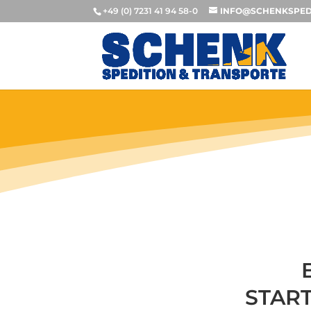
+49 (0) 7231 41 94 58-0
INFO@SCHENKSPED
START