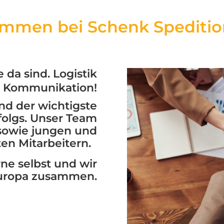
ommen bei Schenk Speditio
e da sind.
Logistik
t Kommunikation!
ind der wichtigste
folgs. Unser Team
 sowie jungen und
ten Mitarbeitern.
ne selbst und wir
uropa zusammen.